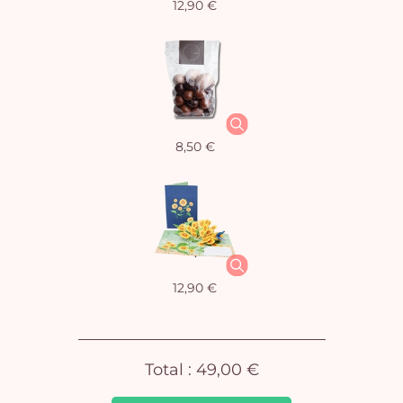
12,90 €
Vo
8,50 €
pan
e
vi
12,90 €
Total :
49,00 €