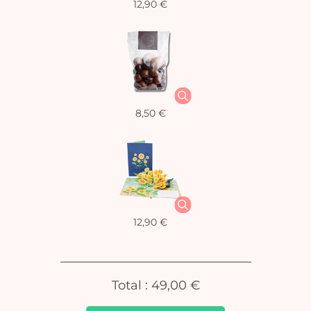
12,90 €
Vo
8,50 €
pan
e
vi
12,90 €
Total :
49,00 €