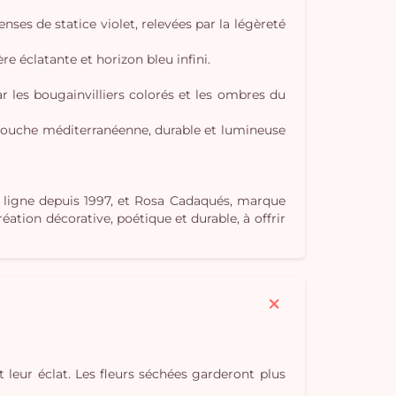
ses de statice violet, relevées par la légèreté
e éclatante et horizon bleu infini.
Vo
 les bougainvilliers colorés et les ombres du
pan
touche méditerranéenne, durable et lumineuse
e
vi
en ligne depuis 1997, et Rosa Cadaqués, marque
tion décorative, poétique et durable, à offrir
t leur éclat. Les fleurs séchées garderont plus