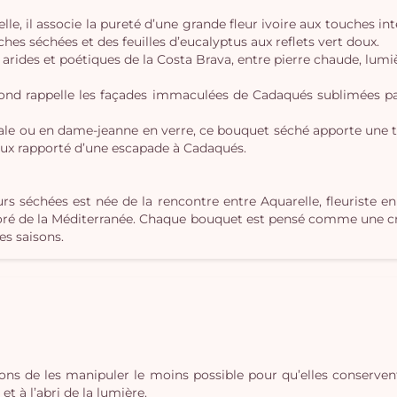
, il associe la pureté d’une grande fleur ivoire aux touches inten
hes séchées et des feuilles d’eucalyptus aux reflets vert doux.
rides et poétiques de la Costa Brava, entre pierre chaude, lumièr
fond rappelle les façades immaculées de Cadaqués sublimées par
nale ou en dame-jeanne en verre, ce bouquet séché apporte une 
ux rapporté d’une escapade à Cadaqués.
urs séchées est née de la rencontre entre Aquarelle, fleuriste 
loré de la Méditerranée. Chaque bouquet est pensé comme une créa
des saisons.
lons de les manipuler le moins possible pour qu’elles conserven
t à l’abri de la lumière.