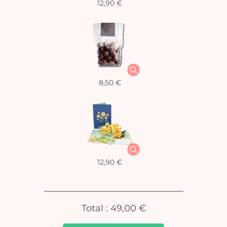
12,90 €
Vo
8,50 €
pan
e
vi
12,90 €
Total :
49,00 €