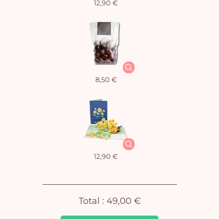
12,90 €
Vo
8,50 €
pan
e
vi
12,90 €
Total :
49,00 €