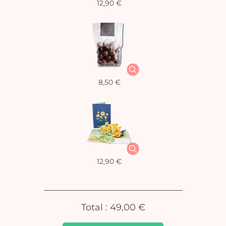
12,90 €
Vo
8,50 €
pan
e
vi
12,90 €
Total :
49,00 €