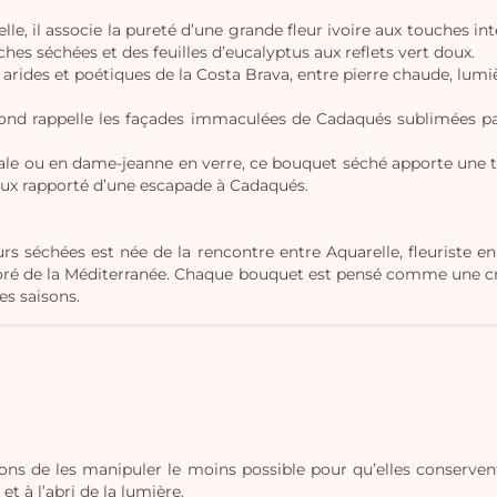
, il associe la pureté d’une grande fleur ivoire aux touches inten
hes séchées et des feuilles d’eucalyptus aux reflets vert doux.
rides et poétiques de la Costa Brava, entre pierre chaude, lumièr
fond rappelle les façades immaculées de Cadaqués sublimées par
nale ou en dame-jeanne en verre, ce bouquet séché apporte une 
ux rapporté d’une escapade à Cadaqués.
urs séchées est née de la rencontre entre Aquarelle, fleuriste 
loré de la Méditerranée. Chaque bouquet est pensé comme une créa
des saisons.
lons de les manipuler le moins possible pour qu’elles conserven
t à l’abri de la lumière.