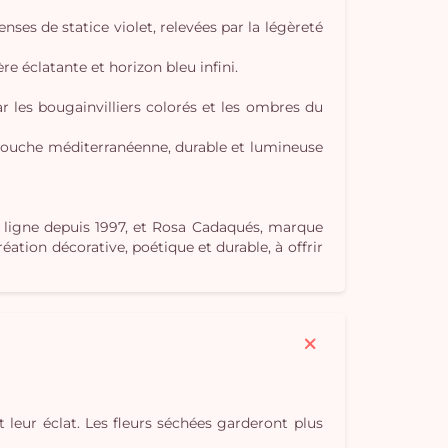
ses de statice violet, relevées par la légèreté
e éclatante et horizon bleu infini.
Vo
 les bougainvilliers colorés et les ombres du
pan
touche méditerranéenne, durable et lumineuse
e
vi
en ligne depuis 1997, et Rosa Cadaqués, marque
tion décorative, poétique et durable, à offrir
t leur éclat. Les fleurs séchées garderont plus