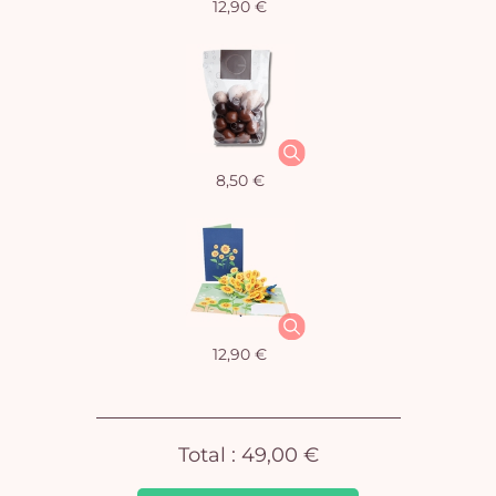
12,90 €
Vo
8,50 €
pan
e
vi
12,90 €
Total :
49,00 €