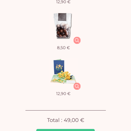
12,90 €
Vo
8,50 €
pan
e
vi
12,90 €
Total :
49,00 €