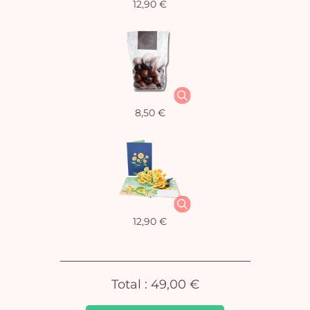
12,90 €
Vo
8,50 €
pan
e
vi
12,90 €
Total :
49,00 €