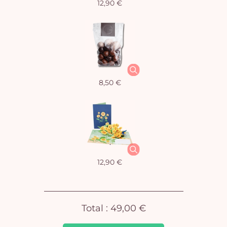
12,90 €
Vo
8,50 €
pan
e
vi
12,90 €
Total :
49,00 €