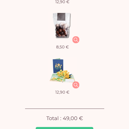
12,90 €
Vo
8,50 €
pan
e
vi
12,90 €
Total :
49,00 €