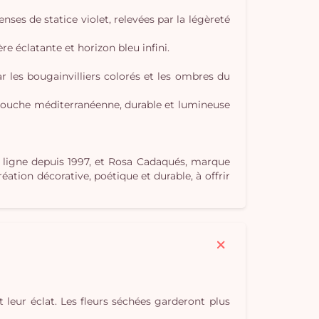
ses de statice violet, relevées par la légèreté
e éclatante et horizon bleu infini.
Vo
 les bougainvilliers colorés et les ombres du
pan
touche méditerranéenne, durable et lumineuse
e
vi
en ligne depuis 1997, et Rosa Cadaqués, marque
tion décorative, poétique et durable, à offrir
t leur éclat. Les fleurs séchées garderont plus