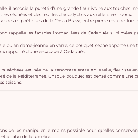
, il associe la pureté d’une grande fleur ivoire aux touches inten
hes séchées et des feuilles d’eucalyptus aux reflets vert doux.
rides et poétiques de la Costa Brava, entre pierre chaude, lumièr
fond rappelle les façades immaculées de Cadaqués sublimées par
nale ou en dame-jeanne en verre, ce bouquet séché apporte une 
ux rapporté d’une escapade à Cadaqués.
urs séchées est née de la rencontre entre Aquarelle, fleuriste 
loré de la Méditerranée. Chaque bouquet est pensé comme une créa
des saisons.
lons de les manipuler le moins possible pour qu’elles conserven
t à l’abri de la lumière.