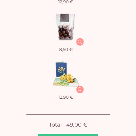
12,90 €
Vo
8,50 €
pan
e
vi
12,90 €
Total :
49,00 €