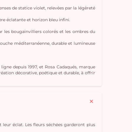
ses de statice violet, relevées par la légèreté
e éclatante et horizon bleu infini.
Vo
 les bougainvilliers colorés et les ombres du
pan
touche méditerranéenne, durable et lumineuse
e
vi
en ligne depuis 1997, et Rosa Cadaqués, marque
tion décorative, poétique et durable, à offrir
t leur éclat. Les fleurs séchées garderont plus