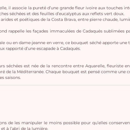
, il associe la pureté d’une grande fleur ivoire aux touches inten
hes séchées et des feuilles d’eucalyptus aux reflets vert doux.
rides et poétiques de la Costa Brava, entre pierre chaude, lumièr
fond rappelle les façades immaculées de Cadaqués sublimées par
nale ou en dame-jeanne en verre, ce bouquet séché apporte une 
ux rapporté d’une escapade à Cadaqués.
urs séchées est née de la rencontre entre Aquarelle, fleuriste 
loré de la Méditerranée. Chaque bouquet est pensé comme une créa
des saisons.
lons de les manipuler le moins possible pour qu’elles conserven
t à l’abri de la lumière.