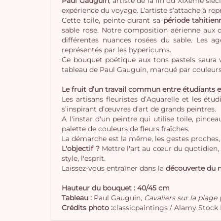
Paul Gauguin
, artiste de la fin du XIXème siè
expérience du voyage. L’artiste s’attache à re
Cette toile, peinte durant sa
période tahitien
sable rose. Notre composition aérienne aux 
différentes nuances rosées du sable. Les ag
représentés par les hypericums.
Ce bouquet poétique aux tons pastels saura vo
tableau de Paul Gauguin, marqué par couleurs
Le fruit d’un travail commun entre étudiants et
Les artisans fleuristes d’Aquarelle et les étu
s’inspirant d’œuvres d’art de grands peintres.
A l'instar d'un peintre qui utilise toile, pin
palette de couleurs de fleurs fraîches.
La démarche est la même, les gestes proches, 
L'objectif ?
Mettre l'art au cœur du quotidien, 
style, l'esprit.
Laissez-vous entraîner dans la
découverte du m
Hauteur du bouquet : 40/45 cm
Tableau :
Paul Gauguin,
Cavaliers sur la plage (
Crédits photo :
classicpaintings / Alamy Stock