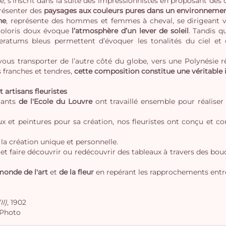
cle, s’inscrit dans la suite des impressionnistes en proposant de
présenter des
paysages aux couleurs pures dans un environnement
ne
, représente des hommes et femmes à cheval, se dirigeant ve
coloris doux évoque
l’atmosphère d’un lever de soleil
. Tandis q
eratums bleus permettent d’évoquer les tonalités du ciel et
us transporter de l’autre côté du globe, vers une Polynésie rê
 franches et tendres,
cette composition constitue une véritable in
 artisans fleuristes
diants
de l'Ecole du Louvre
ont travaillé ensemble pour réalise
ceaux et peintures pour sa création, nos fleuristes ont conçu et
la création unique et personnelle.
et faire découvrir ou redécouvrir des tableaux à travers des bouqu
onde de l'art
et
de la fleur
en repérant les rapprochements entre 
II)
, 1902
 Photo