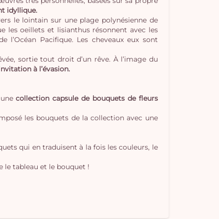
s œuvres très personnelles, basées sur sa propre
 idyllique.
rs le lointain sur une plage polynésienne de
ue les oeillets et lisianthus résonnent avec les
 de l’Océan Pacifique. Les cheveaux eux sont
vée, sortie tout droit d’un rêve. À l’image du
vitation à l’évasion.
Vo
r une
collection capsule de bouquets de fleurs
pan
 composé les bouquets de la collection avec une
e
vi
ets qui en traduisent à la fois les couleurs, le
le tableau et le bouquet !