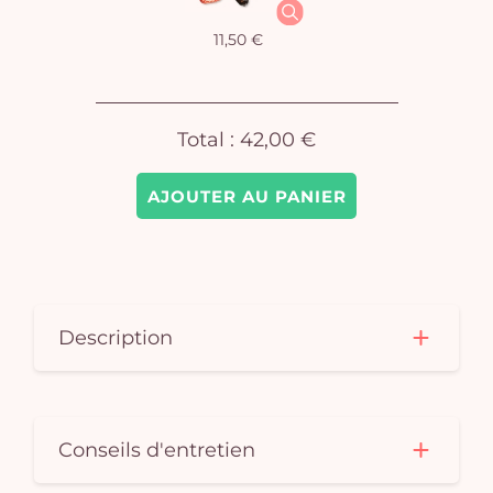
Vo
11,50 €
pan
e
vi
Total :
42,00 €
AJOUTER AU PANIER
Description
Conseils d'entretien