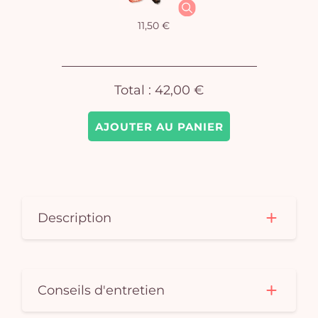
Vo
11,50 €
pan
e
vi
Total :
42,00 €
AJOUTER AU PANIER
Description
Conseils d'entretien