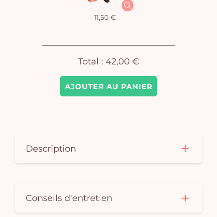
Vo
11,50 €
pan
e
vi
Total :
42,00 €
AJOUTER AU PANIER
Description
Conseils d'entretien