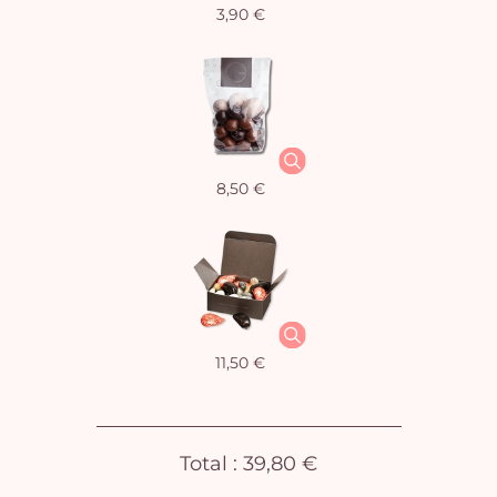
3,90 €
Vo
pan
e
vi
8,50 €
11,50 €
Total :
39,80 €