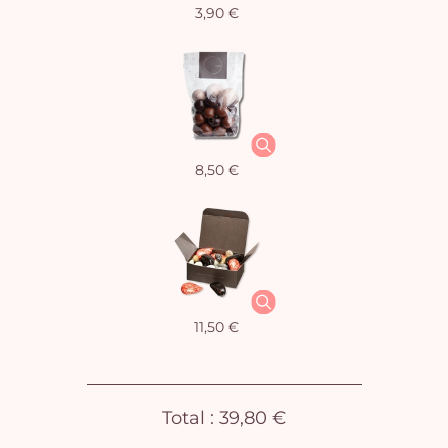
3,90 €
Vo
pan
e
vi
8,50 €
11,50 €
Total :
39,80 €