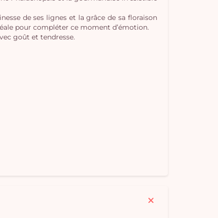
Vo
nesse de ses lignes et la grâce de sa floraison
, idéale pour compléter ce moment d’émotion.
pan
avec goût et tendresse.
e
vi