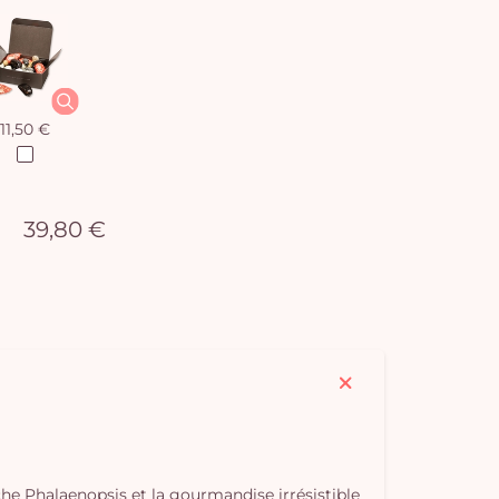
11,50 €
39,80 €
he Phalaenopsis et la gourmandise irrésistible