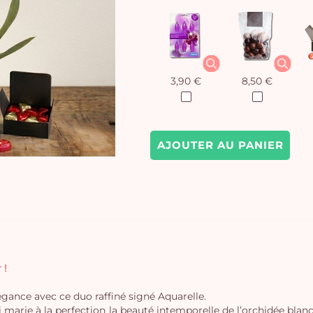
3,90 €
8,50 €
AJOUTER AU PANIER
 !
égance avec ce duo raffiné signé Aquarelle.
marie à la perfection la beauté intemporelle de l’orchidée blanc