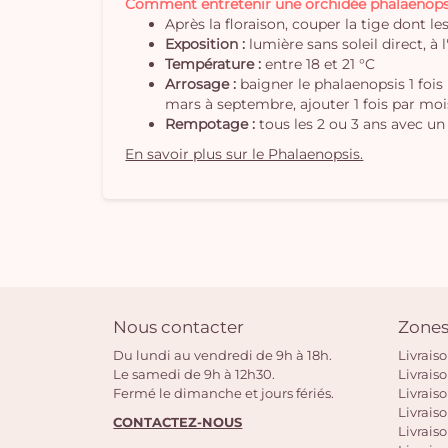
Comment entretenir une orchidée phalaenops
Après la floraison, couper la tige dont l
Exposition :
lumière sans soleil direct, à l
Température :
entre 18 et 21 °C
Arrosage :
baigner le phalaenopsis 1 fois
mars à septembre, ajouter 1 fois par moi
Rempotage :
tous les 2 ou 3 ans avec un
En savoir plus sur le Phalaenopsis.
Nous contacter
Zones
Du lundi au vendredi de 9h à 18h.
Livrais
Le samedi de 9h à 12h30.
Livrais
Fermé le dimanche et jours fériés.
Livrais
Livraiso
CONTACTEZ-NOUS
Livraiso