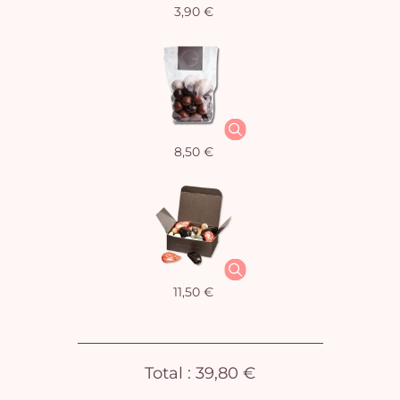
3,90 €
Vo
pan
e
vi
8,50 €
11,50 €
Total :
39,80 €