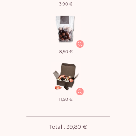
3,90 €
Vo
pan
e
vi
8,50 €
11,50 €
Total :
39,80 €