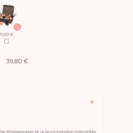
11,50 €
39,80 €
he Phalaenopsis et la gourmandise irrésistible