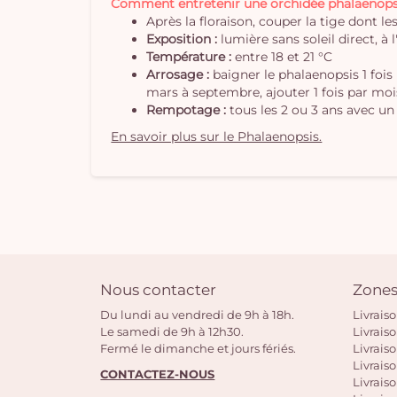
Comment entretenir une orchidée phalaenops
Après la floraison, couper la tige dont l
Exposition :
lumière sans soleil direct, à l
Température :
entre 18 et 21 °C
Arrosage :
baigner le phalaenopsis 1 fois
mars à septembre, ajouter 1 fois par moi
Rempotage :
tous les 2 ou 3 ans avec un
En savoir plus sur le Phalaenopsis.
Nous contacter
Zones
Du lundi au vendredi de 9h à 18h.
Livrais
Le samedi de 9h à 12h30.
Livrais
Fermé le dimanche et jours fériés.
Livrais
Livraiso
CONTACTEZ-NOUS
Livraiso