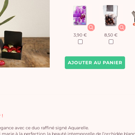
3,90 €
8,50 €
AJOUTER AU PANIER
 !
égance avec ce duo raffiné signé Aquarelle.
marie à la perfection la beauté intemporelle de l’orchidée blanc