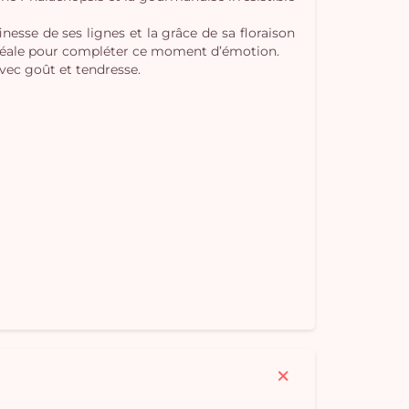
Vo
nesse de ses lignes et la grâce de sa floraison
, idéale pour compléter ce moment d’émotion.
pan
avec goût et tendresse.
e
vi