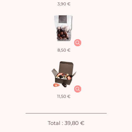
3,90 €
Vo
pan
e
vi
8,50 €
11,50 €
Total :
39,80 €