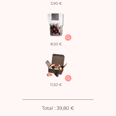
3,90 €
Vo
pan
e
vi
8,50 €
11,50 €
Total :
39,80 €