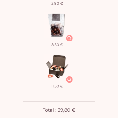
3,90 €
Vo
pan
e
vi
8,50 €
11,50 €
Total :
39,80 €