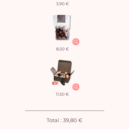
3,90 €
Vo
pan
e
vi
8,50 €
11,50 €
Total :
39,80 €