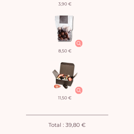
3,90 €
Vo
pan
e
vi
8,50 €
11,50 €
Total :
39,80 €