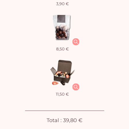
3,90 €
Vo
pan
e
vi
8,50 €
11,50 €
Total :
39,80 €