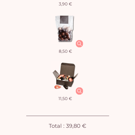
3,90 €
Vo
pan
e
vi
8,50 €
11,50 €
Total :
39,80 €