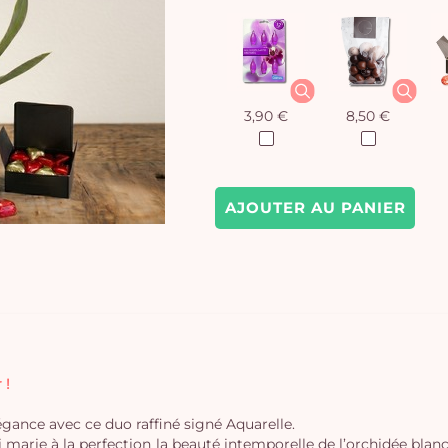
3,90 €
8,50 €
AJOUTER AU PANIER
 !
égance avec ce duo raffiné signé Aquarelle.
marie à la perfection la beauté intemporelle de l’orchidée blanc