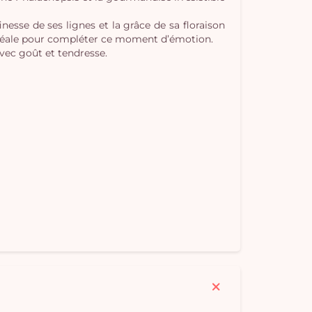
Vo
nesse de ses lignes et la grâce de sa floraison
, idéale pour compléter ce moment d’émotion.
pan
avec goût et tendresse.
e
vi