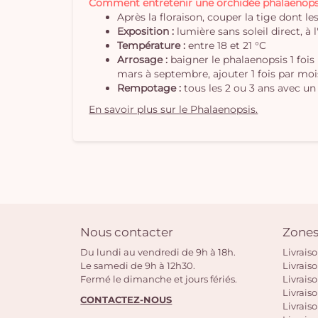
Comment entretenir une orchidée phalaenops
Après la floraison, couper la tige dont l
Exposition :
lumière sans soleil direct, à l
Température :
entre 18 et 21 °C
Arrosage :
baigner le phalaenopsis 1 fois
mars à septembre, ajouter 1 fois par moi
Rempotage :
tous les 2 ou 3 ans avec un
En savoir plus sur le Phalaenopsis.
Nous contacter
Zones
Du lundi au vendredi de 9h à 18h.
Livrais
Le samedi de 9h à 12h30.
Livrais
Fermé le dimanche et jours fériés.
Livrais
Livraiso
CONTACTEZ-NOUS
Livraiso