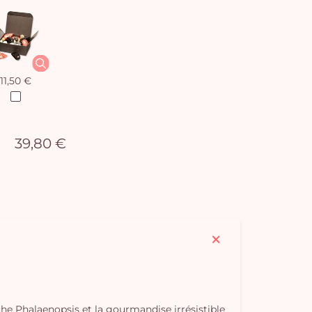
11,50 €
39,80 €
he Phalaenopsis et la gourmandise irrésistible