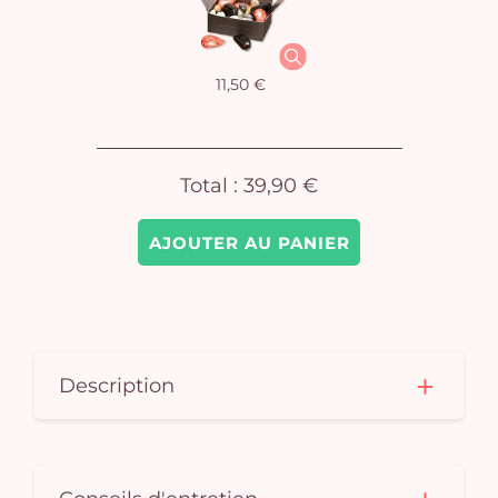
Vo
pan
11,50 €
e
vi
Total :
39,90 €
AJOUTER AU PANIER
Description