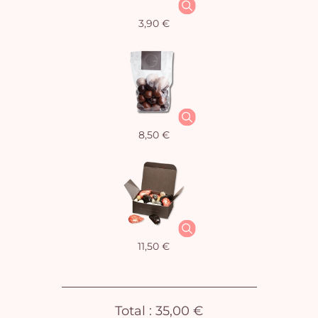
3,90 €
8,50 €
11,50 €
Vo
pan
Total :
35,00 €