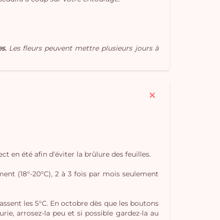
Vo
s.
Les fleurs peuvent mettre plusieurs jours à
pan
e
vi
t en été afin d’éviter la brûlure des feuilles.
ment (18°-20°C), 2 à 3 fois par mois seulement
passent les 5°C. En octobre dès que les boutons
eurie, arrosez-la peu et si possible gardez-la au