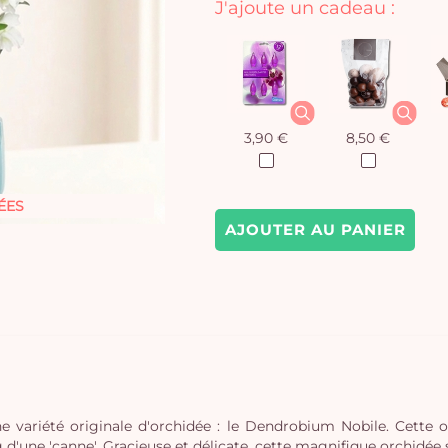
J'ajoute un cadeau :
3,90 €
8,50 €
ÉES
AJOUTER AU PANIER
ne variété originale d'orchidée : le Dendrobium Nobile. Cette
 d'une 'canne'. Gracieuse et délicate, cette magnifique orchidée 