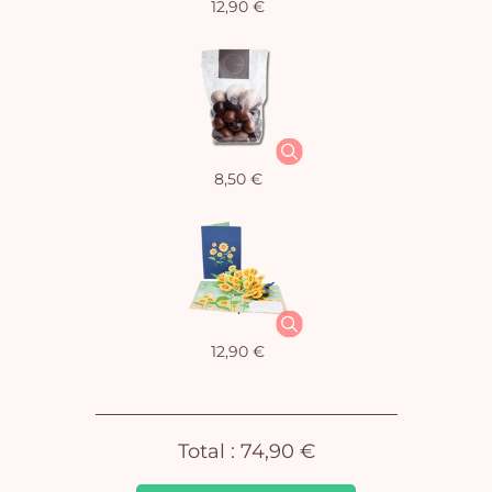
12,90 €
Vo
8,50 €
pan
e
vi
12,90 €
Total :
74,90 €