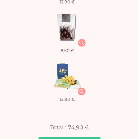
12,90 €
Vo
8,50 €
pan
e
vi
12,90 €
Total :
74,90 €