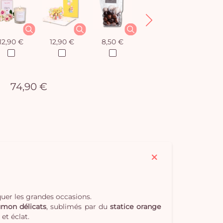
12,90 €
12,90 €
8,50 €
12,90 €
74,90 €
quer les grandes occasions.
umon délicats
, sublimés par du
statice orange
et éclat.