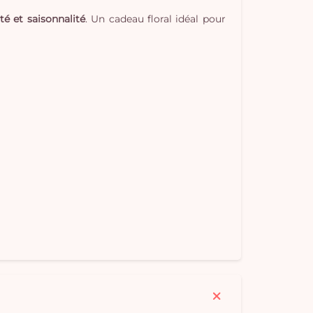
té et saisonnalité
. Un cadeau floral idéal pour
Vo
pan
e
vi