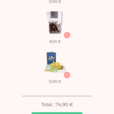
12,90 €
Vo
8,50 €
pan
e
vi
12,90 €
Total :
74,90 €