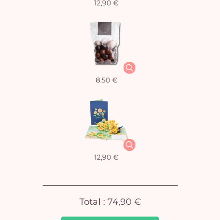
12,90 €
Vo
8,50 €
pan
e
vi
12,90 €
Total :
74,90 €