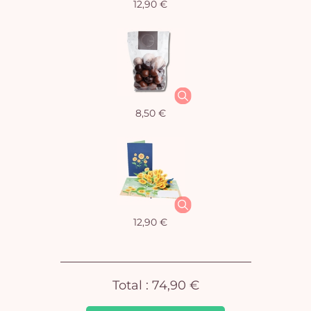
12,90 €
Vo
8,50 €
pan
e
vi
12,90 €
Total :
74,90 €