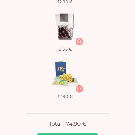
12,90 €
Vo
8,50 €
pan
e
vi
12,90 €
Total :
74,90 €