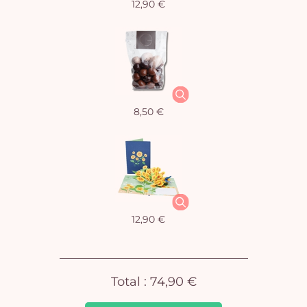
12,90 €
Vo
8,50 €
pan
e
vi
12,90 €
Total :
74,90 €