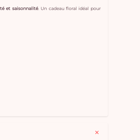
té et saisonnalité
. Un cadeau floral idéal pour
Vo
pan
e
vi