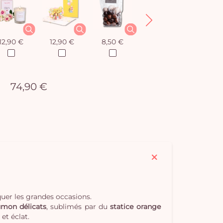
12,90 €
12,90 €
8,50 €
12,90 €
74,90 €
quer les grandes occasions.
umon délicats
, sublimés par du
statice orange
et éclat.