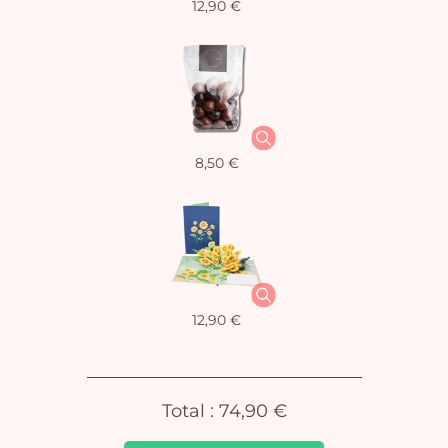
12,90 €
Vo
8,50 €
pan
e
vi
12,90 €
Total :
74,90 €