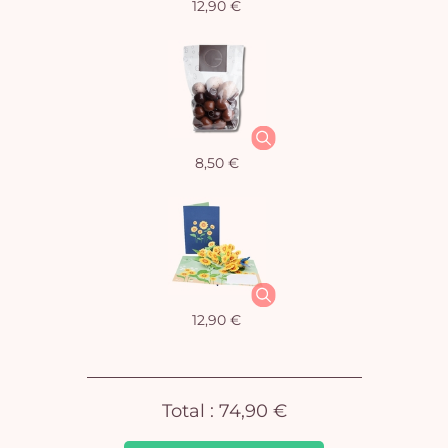
12,90 €
Vo
8,50 €
pan
e
vi
12,90 €
Total :
74,90 €