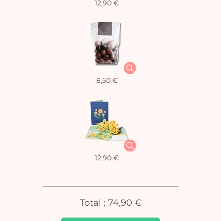
12,90 €
Vo
8,50 €
pan
e
vi
12,90 €
Total :
74,90 €