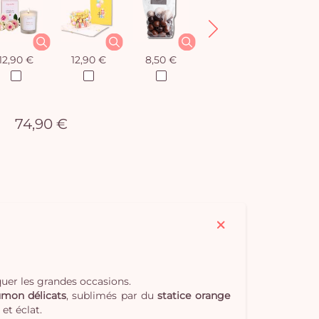
12,90 €
12,90 €
8,50 €
12,90 €
74,90 €
quer les grandes occasions.
umon délicats
, sublimés par du
statice orange
et éclat.