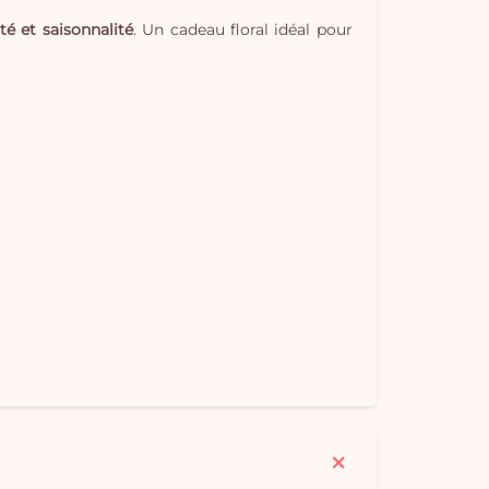
té et saisonnalité
. Un cadeau floral idéal pour
Vo
pan
e
vi