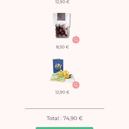
12,90 €
Vo
8,50 €
pan
e
vi
12,90 €
Total :
74,90 €